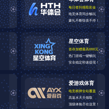
好应对准备
进行深入探讨。首先，我
开分析：一是萨尔的职
球迷期待，四是未来可