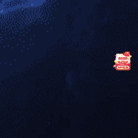
新的舞台，更渴望看到
气上的持续影响力。
促使各大俱乐部重新思
乐部，在更适合他的环
也要考虑长期的发展规
月内，各大俱乐部都会
的走势。
仅是足球运动的一部