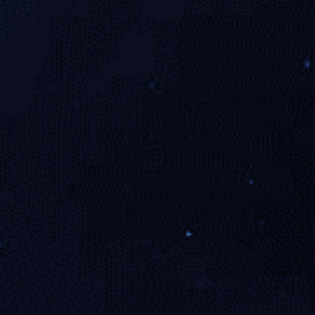
球队乃至整个足坛格局的
力拼搏。
代表的俱乐部增光添
下一篇：
科林斯誓言保护哈登直言遇到威胁