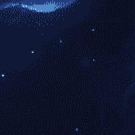
分，也是每位参与者
总结：
综上所述，“萨尔若离
发展。随着时间推移
同时，希望无论是萨
彩。只有如此，我们
上一篇：
格伦约翰逊期待蓝军冬窗全力支持…