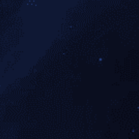
必须面对的重要课题。
开切尔西”这一事件，不仅涉及到个人职业发展，还牵动着两支
，我们期待看到各方如何回应这一变化，并为未来的新篇章而努
尔还是其他相关人员，都能抓住机遇，实现自我价值，为他们所
才能真正体会到足球运动所蕴含的人生哲学和竞技精神。