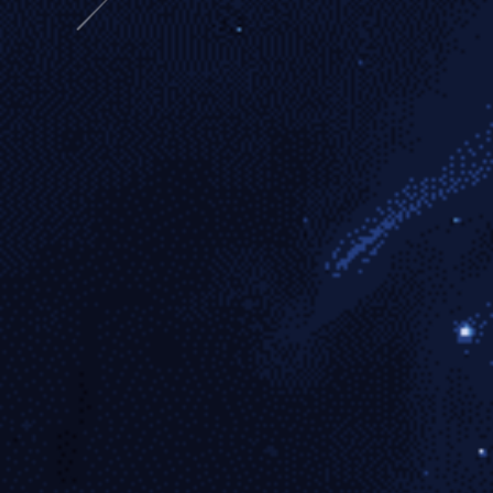
作为法甲的一支球队
独具特色的战术体系
分利用他的速度和技
主帅表示球队已经做
相应调整，以确保团
的球队来说都是至关
此外，主帅还提到希
充满信心，同时也展
3、市场反
市场对于萨尔离开的
他个人发展的转变，
空缺，将给切尔西带