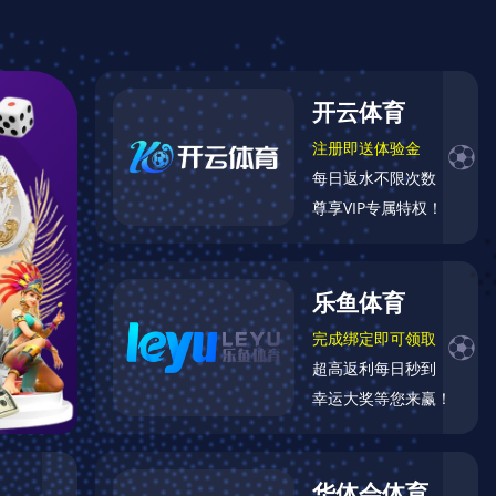
App
公司
体育
注册入口
简介
头条
博体育
赛事实时同步
PP
为您带来高速、高清、稳定的观赛
端访问