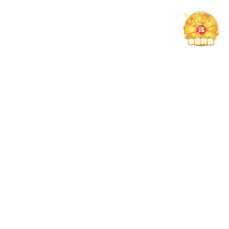
互动内容
提供多种媒体形式如图文、短视频、集锦回顾，提升安博
体育 的平台使用粘性与用户参与感。
多维安全防御模型
安博体育从多个层面构建立体式防御体系，涵盖数据传输、
账户操作与隐私保护，力求为用户营造安全、稳定的使用体
验。