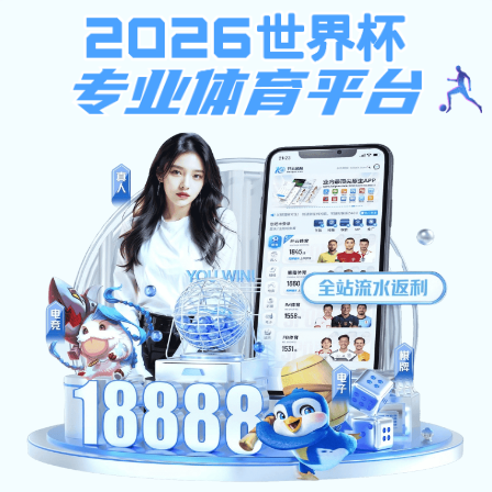
注册入口
全天更新 ·
安博体育
赛事实
时同步
无论您身在何处，
安博体育APP
为您带来高速、高
清、稳定的观赛体验。
下载客户端
网页端访问