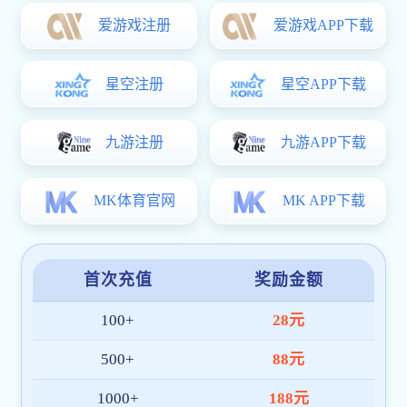
终端互动体验。平台以稳定技术架构和合规体系赢得市场认
可，深受安博·体育(中国)官方网站-ANBOSPORTS用户喜
爱。
技术驱动，性能优先
平台采用自研系统架构，持续优化加载速度与数据传
输流程，通过部署全球 CDN 加速节点，实现不同地
区高速访问与高并发下的稳定运行，全面提升用户操
作流畅度。