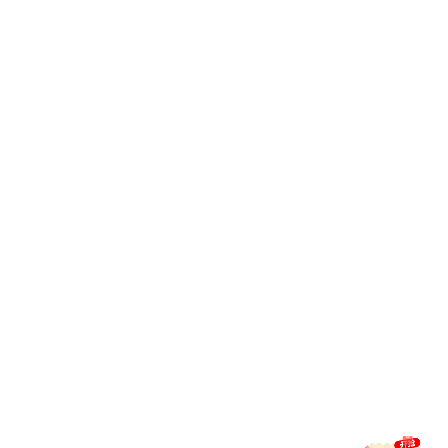
异常防控层
AI监控
风控预警
系统实时分析登录频率、操作路径等指标，提前发现可疑
行为并及时响应。
安博体育 · 应用版本更新日志
每一次更新，都是为提供更高效、更沉浸式的赛事体验而前
行。