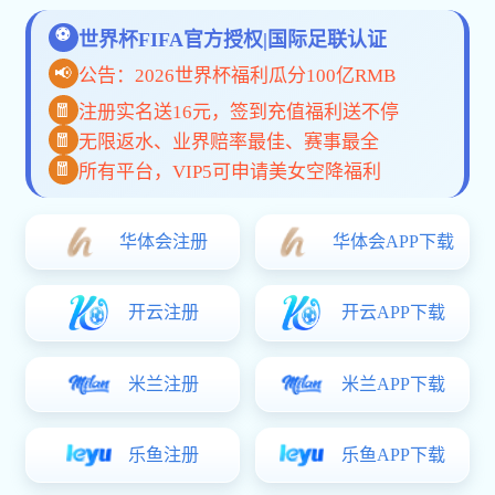
安博体育 · 值得信赖的体育数据平台
安博体育 专注于构建一个以赛事内容、数据服务与智能分析
为核心的数字生态平台，聚焦全球体育用户的实时信息与多