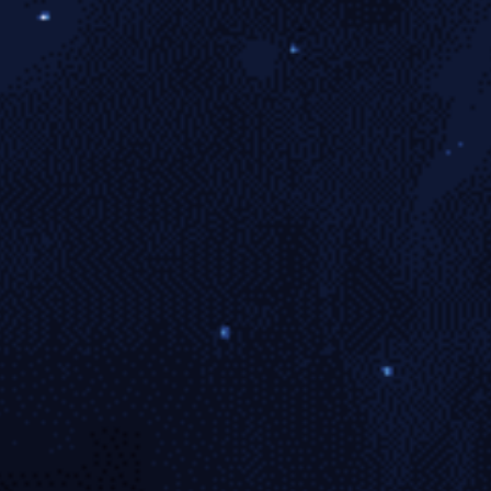
平台构建四大核心防护