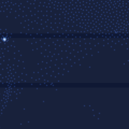
支持多语言界面及本
贴近用户需求的本地
7x24小时服务
专业客服团队全年在
使用无后顾之忧。
实时数据概
安博·体育(中国)官方网站-A
踪每场赛事数据、用户访问行
全球赛事覆盖率