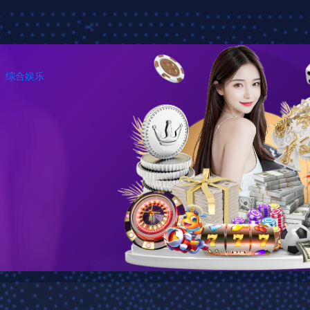
安博体育 是面向全球体育爱好
事直播与移动体验于一体的专业
定性与高可用性著称，持续为用
平台安全稳定
架构采用多节点部署与
ANBOSPORTS的
全球化运营体系