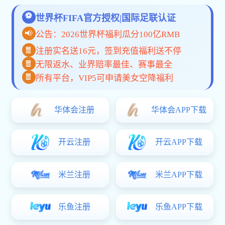
海口冬训热身赛山东泰山与天津津
门虎激战成平局双方各取一分