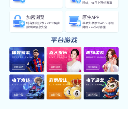
方防线。他们频繁地通过长传和短传结合来撕扯对手
防守。在第70分钟时，一名年轻球员凭借个人能力，
在禁区外起脚远射，将比分扳平。这一进球不仅提升
了球队士气，也让观众见识到了他的潜力与实力。
2、球员表现亮点
在本场比赛中，山东泰山的一名外援表现尤为突出，
他凭借敏锐的跑位和精湛的技术为球队打入首粒进
球。此外，他在进攻端频繁制造威胁，是球队获胜的
重要功臣。他与其他队员之间默契配合，让对方防线
捉襟见肘。
而天津津门虎方面，一名年轻前锋同样令人刮目相
看。他在替补出场后改变了比赛节奏，不仅积极参与
逼抢，还多次尝试突破，为球队创造机会。他的远射